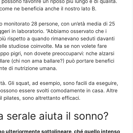
possono favorire un riposo più lungo e di qualità.
come ne beneficia anche il nostro lato B.
nno monitorato 28 persone, con un’età media di 25
eggeri in laboratorio. “Abbiamo osservato che i
 più rispetto a quando rimanevano seduti davanti
elle studiose coinvolte. Ma se non volete fare
roppo pigri, non dovete preoccuparvi: nche alzarsi
llare (chi non ama ballare?) può portare benefici
nte di nutrizione umana.
tà. Gli squat, ad esempio, sono facili da eseguire,
 possono essere svolti comodamente in casa. Altre
l pilates, sono altrettanto efficaci.
ca serale aiuta il sonno?
o ulteriormente sottolineare, ché quello intenso