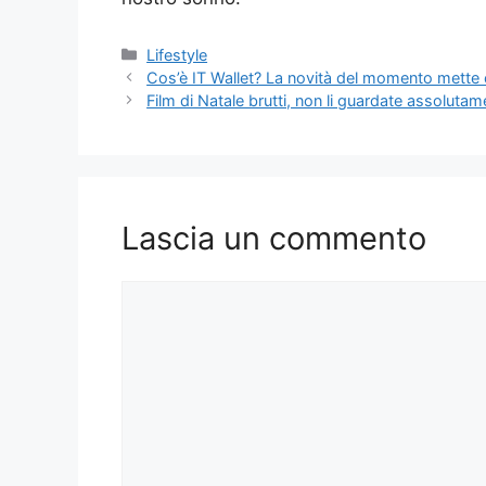
Categorie
Lifestyle
Cos’è IT Wallet? La novità del momento mette cu
Film di Natale brutti, non li guardate assoluta
Lascia un commento
Commento