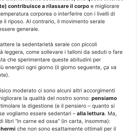
 contribuisce a rilassare il corpo
e migliorare
mperatura corporea o interferire con i livelli di
 il riposo. Al contrario, il movimento serale
nessere generale.
attere la sedentarietà serale con piccoli
à leggera, come sollevare i talloni da seduti o fare
sta che sperimentare queste abitudini per
più energici ogni giorno (il giorno seguente,
ça va
te).
fisico moderato ci sono alcuni altri accorgimenti
gliorare la qualità del nostro sonno:
pensiamo
timolare la digestione (e il pensiero – quanto si
 se vogliamo essere sedentari –
alla lettura
. Ma,
i libri “in carne ed ossa” (in carta, insomma):
schermi
che non sono esattamente ottimali per il