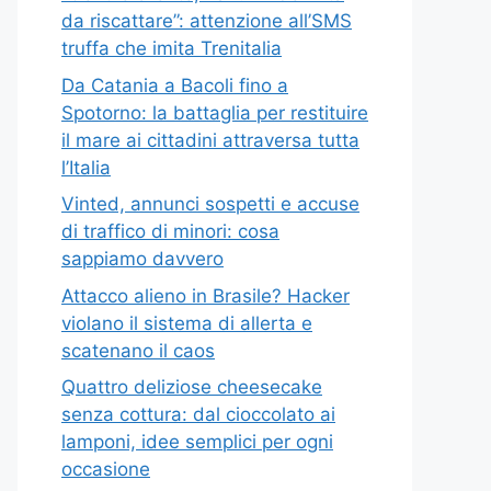
da riscattare”: attenzione all’SMS
truffa che imita Trenitalia
Da Catania a Bacoli fino a
Spotorno: la battaglia per restituire
il mare ai cittadini attraversa tutta
l’Italia
Vinted, annunci sospetti e accuse
di traffico di minori: cosa
sappiamo davvero
Attacco alieno in Brasile? Hacker
violano il sistema di allerta e
scatenano il caos
Quattro deliziose cheesecake
senza cottura: dal cioccolato ai
lamponi, idee semplici per ogni
occasione