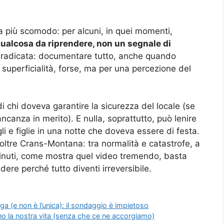
 più scomodo: per alcuni, in quei momenti,
qualcosa da riprendere, non un segnale di
mai radicata: documentare tutto, anche quando
uperficialità, forse, ma per una percezione del
i chi doveva garantire la sicurezza del locale (se
ncanza in merito). E nulla, soprattutto, può lenire
gli e figlie in una notte che doveva essere di festa.
oltre Crans-Montana: tra normalità e catastrofe, a
 minuti, come mostra quel video tremendo, basta
ere perché tutto diventi irreversibile.
saga (e non è l’unica): il sondaggio è impietoso
o la nostra vita (senza che ce ne accorgiamo)