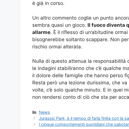
è già in corso.
Un altro commento coglie un punto ancora
sembra quasi un gioco.
Il fuoco diventa 
allarme
. È il riflesso di un’abitudine or
bisognerebbe soltanto scappare. Non per s
rischio ormai alterata.
Nulla di questo attenua la responsabilità d
le indagini stabiliranno che c’è qualche ma
il dolore delle famiglie che hanno perso fi
Resta però una lezione durissima, che va 
volte, c’è solo qualche minuto. E in quei
non rendersi conto di ciò che sta per accad
Categorie
News
Jurassic Park, è il tempo di farla finita con la 
I cinque comportamenti quotidiani che sabotan