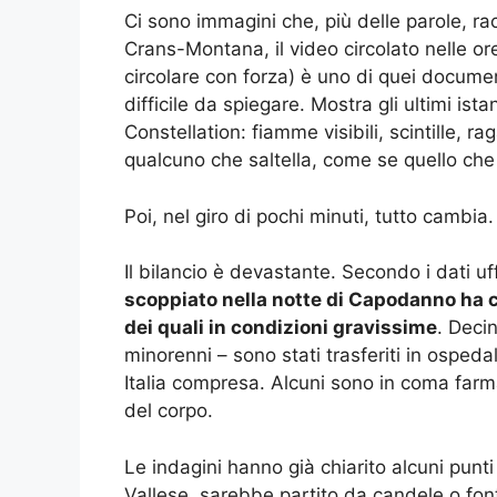
Ci sono immagini che, più delle parole, ra
Crans-Montana, il video circolato nelle or
circolare con forza) è uno di quei docum
difficile da spiegare. Mostra gli ultimi ist
Constellation: fiamme visibili, scintille, r
qualcuno che saltella, come se quello che
Poi, nel giro di pochi minuti, tutto cambia.
Il bilancio è devastante. Secondo i dati uffi
scoppiato nella notte di Capodanno ha ca
dei quali in condizioni gravissime
. Decin
minorenni – sono stati trasferiti in ospedali
Italia compresa. Alcuni sono in coma farm
del corpo.
Le indagini hanno già chiarito alcuni punti
Vallese, sarebbe partito da candele o fonta