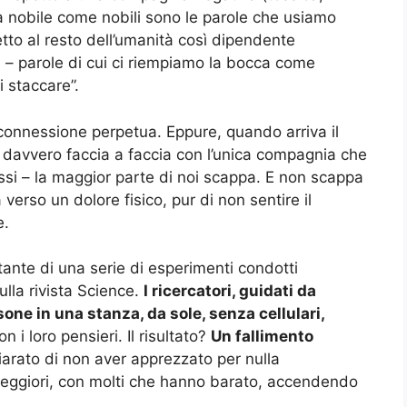
a nobile come nobili sono le parole che usiamo
etto al resto dell’umanità così dipendente
tà – parole di cui ci riempiamo la bocca come
i staccare”.
 connessione perpetua. Eppure, quando arriva il
 davvero faccia a faccia con l’unica compagnia che
i – la maggior parte di noi scappa. E non scappa
erso un dolore fisico, pur di non sentire il
e.
tante di una serie di esperimenti condotti
sulla rivista Science.
I ricercatori, guidati da
ne in una stanza, da sole, senza cellulari,
on i loro pensieri. Il risultato?
Un fallimento
iarato di non aver apprezzato per nulla
ti peggiori, con molti che hanno barato, accendendo
.