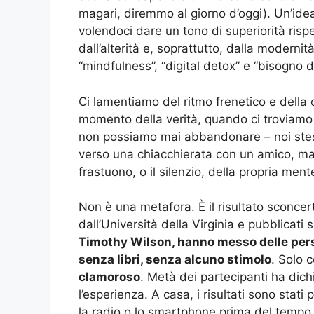
magari, diremmo al giorno d’oggi). Un’ide
volendoci dare un tono di superiorità risp
dall’alterità e, soprattutto, dalla moderni
“mindfulness”, “digital detox” e “bisogno d
Ci lamentiamo del ritmo frenetico e della
momento della verità, quando ci troviamo
non possiamo mai abbandonare – noi stess
verso una chiacchierata con un amico, ma v
frastuono, o il silenzio, della propria ment
Non è una metafora. È il risultato sconcer
dall’Università della Virginia e pubblicati 
Timothy Wilson, hanno messo delle perso
senza libri, senza alcuno stimolo
. Solo c
clamoroso
. Metà dei partecipanti ha dich
l’esperienza. A casa, i risultati sono sta
la radio o lo smartphone prima del tempo