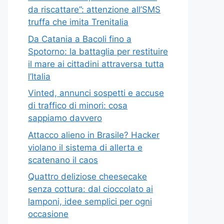
da riscattare”: attenzione all’SMS
truffa che imita Trenitalia
Da Catania a Bacoli fino a
Spotorno: la battaglia per restituire
il mare ai cittadini attraversa tutta
l’Italia
Vinted, annunci sospetti e accuse
di traffico di minori: cosa
sappiamo davvero
Attacco alieno in Brasile? Hacker
violano il sistema di allerta e
scatenano il caos
Quattro deliziose cheesecake
senza cottura: dal cioccolato ai
lamponi, idee semplici per ogni
occasione