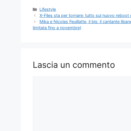
Categorie
Lifestyle
X-Files sta per tornare: tutto sul nuovo reboot
Mika e Nicolas Feuillatte, il bis: il cantante li
limitata fino a novembre)
Lascia un commento
Commento