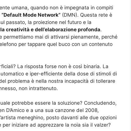
a mente umana, quando non è impegnata in compiti
a
“Default Mode Network”
(DMN). Questa rete è
sul passato, la proiezione nel futuro e la
lla creatività e dell’elaborazione profonda
.
 le permettiamo mai di attivarsi pienamente, perché
l telefono per tappare quel buco con un contenuto
ficiali? La risposta forse non è così binaria. La
automatico e iper-efficiente della dose di stimoli di
del problema è nella nostra incapacità di tollerare
nnesso, non intrattenuto.
 Quale potrebbe essere la soluzione? Concludendo,
Dargen D’Amico e a una sua canzone del 2008,
, l’artista meneghino, posto davanti alle due opzioni
 per iniziare ad apprezzare la noia sia il valzer?