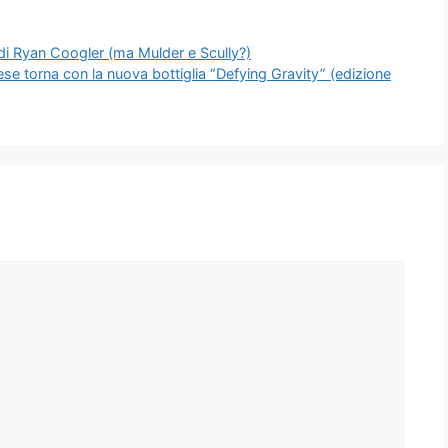
 di Ryan Coogler (ma Mulder e Scully?)
banese torna con la nuova bottiglia “Defying Gravity” (edizione