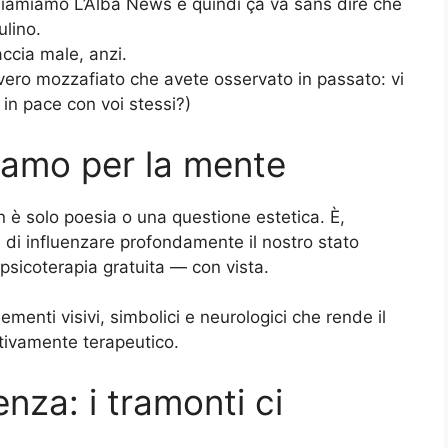
 chiamiamo L’Alba News e quindi ça va sans dire che
ulino.
ccia male, anzi.
vero mozzafiato che avete osservato in passato: vi
 in pace con voi stessi?)
lsamo per la mente
on è solo poesia o una questione estetica. È,
di influenzare profondamente il nostro stato
sicoterapia gratuita — con vista.
menti visivi, simbolici e neurologici che rende il
ivamente terapeutico.
nza: i tramonti ci