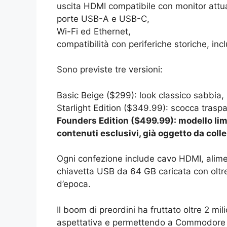
uscita HDMI compatibile con monitor attua
porte USB-A e USB-C,
Wi-Fi ed Ethernet,
compatibilità con periferiche storiche, inc
Sono previste tre versioni:
Basic Beige ($299): look classico sabbia, p
Starlight Edition ($349.99): scocca traspa
Founders Edition ($499.99): modello limi
contenuti esclusivi, già oggetto da coll
Ogni confezione include cavo HDMI, alime
chiavetta USB da 64 GB caricata con oltre 
d’epoca.
Il boom di preordini ha fruttato oltre 2 mi
aspettativa e permettendo a Commodore di 