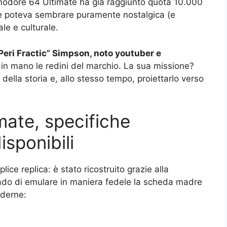
mmodore 64 Ultimate ha già raggiunto quota 10.000
he poteva sembrare puramente nostalgica (e
le e culturale.
Peri Fractic” Simpson, noto youtuber e
 in mano le redini del marchio. La sua missione?
della storia e, allo stesso tempo, proiettarlo verso
ate, specifiche
isponibili
e replica: è stato ricostruito grazie alla
rado di emulare in maniera fedele la scheda madre
oderne: