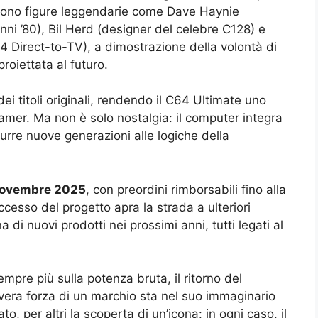
iono figure leggendarie come Dave Haynie
i ’80), Bil Herd (designer del celebre C128) e
64 Direct-to-TV), a dimostrazione della volontà di
roiettata al futuro.
ei titoli originali, rendendo il C64 Ultimate uno
gamer. Ma non è solo nostalgia: il computer integra
urre nuove generazioni alle logiche della
e novembre 2025
, con preordini rimborsabili fino alla
cesso del progetto apra la strada a ulteriori
 di nuovi prodotti nei prossimi anni, tutti legati al
mpre più sulla potenza bruta, il ritorno del
era forza di un marchio sta nel suo immaginario
to, per altri la scoperta di un’icona: in ogni caso, il