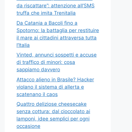
da riscattare”: attenzione all’SMS
truffa che imita Trenitalia
Da Catania a Bacoli fino a
Spotorno: la battaglia per restituire
il mare ai cittadini attraversa tutta
l’Italia
Vinted, annunci sospetti e accuse
di traffico di minori: cosa
sappiamo davvero
Attacco alieno in Brasile? Hacker
violano il sistema di allerta e
scatenano il caos
Quattro deliziose cheesecake
senza cottura: dal cioccolato ai
lamponi, idee semplici per ogni
occasione