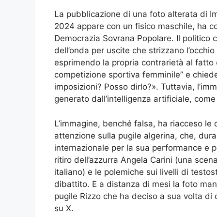
La pubblicazione di una foto alterata di Ima
2024 appare con un fisico maschile, ha c
Democrazia Sovrana Popolare. Il politico 
dell’onda per uscite che strizzano l’occhi
esprimendo la propria contrarietà al fatt
competizione sportiva femminile” e chied
imposizioni? Posso dirlo?». Tuttavia, l’im
generato dall’intelligenza artificiale, com
L’immagine, benché falsa, ha riacceso le 
attenzione sulla pugile algerina, che, duran
internazionale per la sua performance e per
ritiro dell’azzurra Angela Carini (una scen
italiano) e le polemiche sui livelli di test
dibattito. E a distanza di mesi la foto man
pugile Rizzo che ha deciso a sua volta di 
su X.