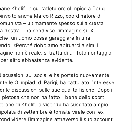
ne Khelif, in cui l’atleta oro olimpico a Parigi
oinvolto anche Marco Rizzo, coordinatore di
comunista – ultimamente spesso sulla cresta
o a destra – ha condiviso l’immagine su X,
o che “un uomo possa gareggiare in una
endo: «Perché dobbiamo abituarci a simili
magine non è reale: si tratta di un fotomontaggio
e per altro abbastanza evidente.
discussioni sui social e ha portato nuovamente
te le Olimpiadi di Parigi, ha catturato l’interesse
 le discussioni sulle sue qualità fisiche. Dopo il
a pietosa che non ha fatto il bene dello sport
osterone di Khelif, la vicenda ha suscitato ampio
ipolata di settembre è tornata virale con l’ex
condividere l’immagine attraverso il suo account