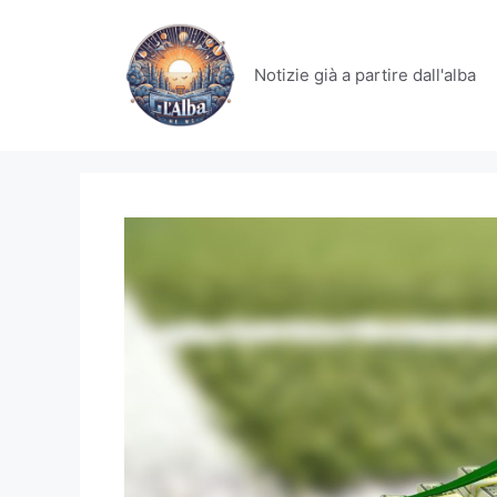
Vai
al
contenuto
Notizie già a partire dall'alba