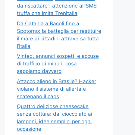
da riscattare”: attenzione all’SMS
truffa che imita Trenitalia
Da Catania a Bacoli fino a
Spotorno: la battaglia per restituire
il mare ai cittadini attraversa tutta
l’Italia
Vinted, annunci sospetti e accuse
di traffico di minori: cosa
sappiamo davvero
Attacco alieno in Brasile? Hacker
violano il sistema di allerta e
scatenano il caos
Quattro deliziose cheesecake
senza cottura: dal cioccolato ai
lamponi, idee semplici per ogni
occasione