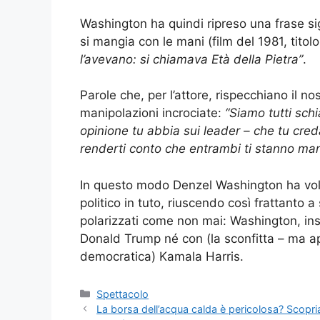
Washington ha quindi ripreso una frase signi
si mangia con le mani (film del 1981, titolo
l’avevano: si chiamava Età della Pietra”
.
Parole che, per l’attore, rispecchiano il no
manipolazioni incrociate:
“Siamo tutti sch
opinione tu abbia sui leader – che tu creda 
renderti conto che entrambi ti stanno man
In questo modo Denzel Washington ha vol
politico in tuto, riuscendo così frattanto a
polarizzati come non mai: Washington, in
Donald Trump né con (la sconfitta – ma a
democratica) Kamala Harris.
Categorie
Spettacolo
La borsa dell’acqua calda è pericolosa? Scopri