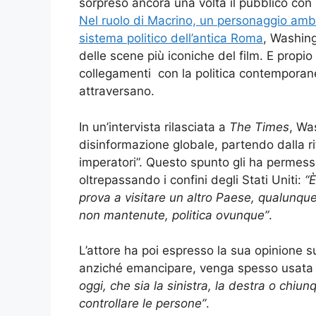
sorpreso ancora una volta il pubblico con 
Nel ruolo di Macrino, un personaggio ambi
sistema politico dell’antica Roma
, Washin
delle scene più iconiche del film. E propio
collegamenti con la politica contemporan
attraversano.
In un’intervista rilasciata a
The Times
, Wa
disinformazione globale, partendo dalla ri
imperatori”. Questo spunto gli ha permesso
oltrepassando i confini degli Stati Uniti:
“È
prova a visitare un altro Paese, qualunqu
non mantenute, politica ovunque”
.
L’attore ha poi espresso la sua opinione su
anziché emancipare, venga spesso usata
oggi, che sia la sinistra, la destra o chiun
controllare le persone”
.