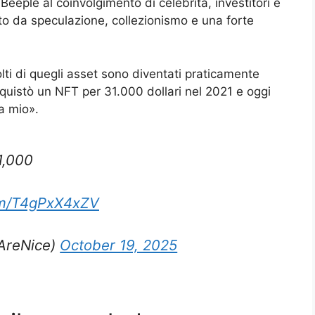
 Beeple al coinvolgimento di celebrità, investitori e
nto da speculazione, collezionismo e una forte
olti di quegli asset sono diventati praticamente
acquistò un NFT per 31.000 dollari nel 2021 e oggi
a mio».
1,000
com/T4gPxX4xZV
reNice)
October 19, 2025