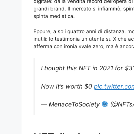
digitale: dalla vendita record dell’opera di
grandi brand. Il mercato si infiammò, spi
spinta mediatica.
Eppure, a soli quattro anni di distanza, m
inutili: lo testimonia un utente su X che 
afferma con ironia «vale zero, ma è ancor
I bought this NFT in 2021 for $3
Now it’s worth $0
pic.twitter.
— MenaceToSociety
(@NFTsA