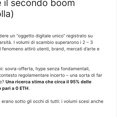
e il secondo boom
lla)
dere un “oggetto digitale unico” registrato su
arsità. I volumi di scambio superarono i 2 – 3
 Il fenomeno attirò utenti, brand, mercati d’arte e
i: sovra-offerta, hype senza fondamentali,
contesto regolamentare incerto – una sorta di far
se?
Una ricerca stima che circa il 95% delle
 pari a 0 ETH
.
rano sotto gli occhi di tutti: i volumi scesi anche