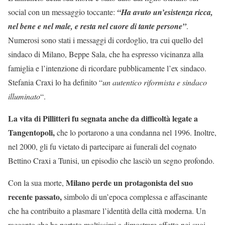
social con un messaggio toccante:
“Ha avuto un’esistenza ricca,
nel bene e nel male, e resta nel cuore di tante persone”
.
Numerosi sono stati i messaggi di cordoglio, tra cui quello del
sindaco di Milano, Beppe Sala, che ha espresso vicinanza alla
famiglia e l’intenzione di ricordare pubblicamente l’ex sindaco.
Stefania Craxi lo ha definito “
un autentico riformista e sindaco
illuminato
“.
La vita di Pillitteri fu segnata anche da difficoltà legate a
Tangentopoli,
che lo portarono a una condanna nel 1996. Inoltre,
nel 2000, gli fu vietato di partecipare ai funerali del cognato
Bettino Craxi a Tunisi, un episodio che lasciò un segno profondo.
Milano perde un protagonista del suo
Con la sua morte,
recente passato,
simbolo di un’epoca complessa e affascinante
che ha contribuito a plasmare l’identità della città moderna. Un
racconto che ha portato moltissimi a dimostrare affetto nei suoi