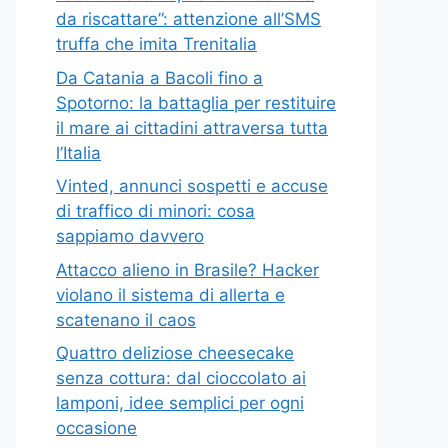
da riscattare”: attenzione all’SMS
truffa che imita Trenitalia
Da Catania a Bacoli fino a
Spotorno: la battaglia per restituire
il mare ai cittadini attraversa tutta
l’Italia
Vinted, annunci sospetti e accuse
di traffico di minori: cosa
sappiamo davvero
Attacco alieno in Brasile? Hacker
violano il sistema di allerta e
scatenano il caos
Quattro deliziose cheesecake
senza cottura: dal cioccolato ai
lamponi, idee semplici per ogni
occasione