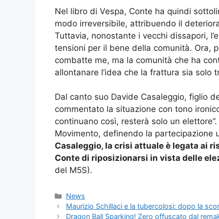
Nel libro di Vespa, Conte ha quindi sottoli
modo irreversibile, attribuendo il deterio
Tuttavia, nonostante i vecchi dissapori, l
tensioni per il bene della comunità. Ora, p
combatte me, ma la comunità che ha contr
allontanare l’idea che la frattura sia solo 
Dal canto suo Davide Casaleggio, figlio 
commentato la situazione con tono ironico
continuano così, resterà solo un elettore”. 
Movimento, definendo la partecipazione u
Casaleggio, la crisi attuale è legata ai ri
Conte di riposizionarsi in vista delle el
del M5S).
Categorie
News
Maurizio Schillaci e la tubercolosi: dopo la sc
Dragon Ball Sparking! Zero offuscato dal remake