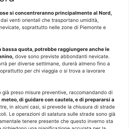
vose si concentreranno principalmente al Nord,
dai venti orientali che trasportano umidità,
nevicate, soprattutto nelle zone di Piemonte e
e a bassa quota, potrebbe raggiungere anche le
nnino,
dove sono previste abbondanti nevicate.
rrà per diverse settimane, durerà almeno fino a
rattutto per chi viaggia o si trova a lavorare
nno già preso misure preventive, raccomandando di
meteo, di guidare con cautela, e di prepararsi a
ltre, in alcuni casi, si prevede la chiusura di strade
oli. Le operazioni di salatura sulle strade sono già
ndamentale tenere presente che questo inverno sta
e richiedono una pianificazione accurata per la