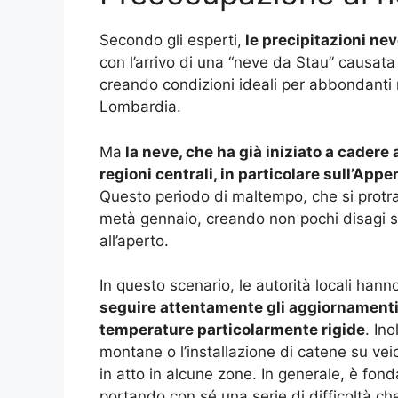
Secondo gli esperti,
le precipitazioni ne
con l’arrivo di una “neve da Stau” causata 
creando condizioni ideali per abbondanti 
Lombardia.
Ma
la neve, che ha già iniziato a cader
regioni centrali, in particolare sull’Appe
Questo periodo di maltempo, che si protra
metà gennaio, creando non pochi disagi sop
all’aperto​.
In questo scenario, le autorità locali ha
seguire attentamente gli aggiornamenti 
temperature particolarmente rigide
. Ino
montane o l’installazione di catene su veic
in atto in alcune zone. In generale, è fo
portando con sé una serie di difficoltà ch